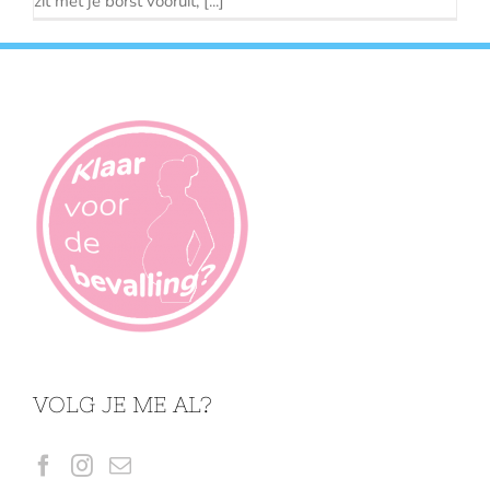
zit met je borst vooruit, [...]
VOLG JE ME AL?