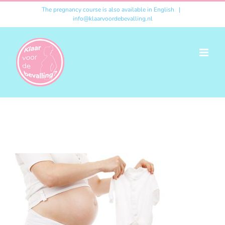
Ga
The pregnancy course is also available in English
|
info@klaarvoordebevalling.nl
naar
inhoud