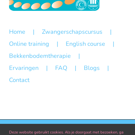
Home
Zwangerschapscursus
Online training
English course
Bekkenbodemtherapie
Ervaringen
FAQ
Blogs
Contact
Deze website gebruikt cookies. Als je doorgaat met bezoeken, ga
© Copyright 2020 - Website:
Fenna gaat het maken
|
Privacy verklaring